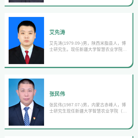
联系方式：办公地点：智能技术研发大楼
四楼A412电子邮件：lip@xju.edu.cn教育
经历：2000年09月至2004年06月 新疆大
学物理科学与技术学院物理学专业 本科
2007年09月至2010年06月 新疆大学物理
科学与技术学院物理学专业 硕士研究生
艾先涛
2012年09月至2018年06月 新疆大学化学
艾先涛(1979.09-)男，陕西米脂县人，博
化工学院化学专业 博士研究生工作经历：
士研究生。现任新疆大学智慧农业学院
2004...
（研究院）党总支副书记，院长，研究
员。现任中国科协十届委员、中国棉花学
会副秘书长，自治区科协九届常委、新疆
农学会副秘书长，新疆棉花学会理事。新
疆第七届青年科技奖获得者，第23届中国
科协求是杰出青年成果转化奖获得者。联
系方式：办公地点：智能技术研发大楼四
张民伟
楼A414电子邮件：yixiantao@sina.com教
张民伟(1987.07-)男，内蒙古赤峰人，博
育经历：1999年9月至2003年6月 新疆农
士研究生现任新疆大学智慧农业学院（研
业大学...
究院）党总支委员，副院长，教授联系方
式：13999258239办公地点：智能技术研
发大楼四楼A412电子邮件：
zhang78089680@sina.com教育经历：