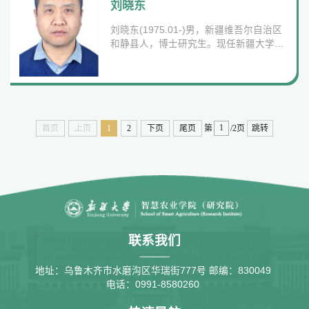
院，本科；2000年09月-2003年06月：江
刘晓东
南大学食品学院，硕士研究生；2003年09
刘晓东(1975.01-)男，新疆维吾尔自治区
月-2007年07月：江南大学食品学院，博
和静县人，博士研究生。现任新疆大学智
士研究生...
慧农业学院（研究院）教授。联系方式：
办公地点：智能技术研发大楼四楼A406电
子邮件：xiaodongliu75@aliyun.com教育
经历：1994年09月至1998年07月 新疆大
学生物系微生物学专业 本科1998年09月
至2001年07月 新疆农业大学环境系生物
首页
上页
1
2
下页
尾页
第
/2页
跳转
化学与分子生物学专业 硕士研究生2001年
09月至2004年12月 中国农业科学院作物
科学研究所作物遗传育种专业 博士研究生
工...
联系我们
地址：乌鲁木齐市水磨沟区华瑞街777号
邮编：830049
电话：0991-8580260