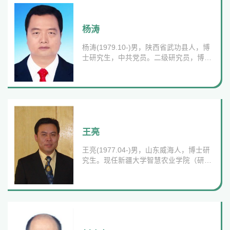
2006年09月至2010年06月 石河子大学，
食品质量与安全专业 本科2010年09月至
2013年06月 吉林大学，食品科学专业 硕
杨涛
士研究生2013年12月至2016年12月 丹麦
杨涛(1979.10-)男，陕西省武功县人，博
技术大学，纳米化学专业 博士研究生工作
士研究生，中共党员。二级研究员，博士
经历：2025年01月-...
生导师，享受国务政府特殊津贴专家。联
系方式：电子邮件：
2874519408@qq.com教育经历：1999年
8月至2003年6月 西北农林科技大学经济
管理学院土地资源管理专业本科；2008年
8月至2011年6月 新疆农业大学草业与环
境科学学院土壤学专业硕士研究生；2014
王亮
年8月至2019年11月 石河子大学农学院土
王亮(1977.04-)男，山东威海人，博士研
壤学专业博士研究生。工作经历：2003年
究生。现任新疆大学智慧农业学院（研究
7月至2018年7月 新疆农...
院）教师，教授，博士、硕士生导师，农
业农村部奶业产业创新重点实验室学术委
员会副主任委员。联系方式：办公地点：
智能技术研发大楼四楼A405电子邮件：
1390593786@qq.com教育经历：1996年
09月-2000年06月：无锡轻工大学食品学