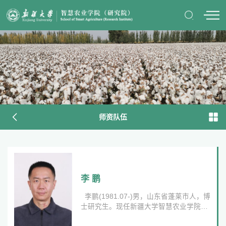
师资队伍
李 鹏
李鹏(1981.07-)男，山东省蓬莱市人，博
士研究生。现任新疆大学智慧农业学院
（研究院）党总支委员、书记（教授）。